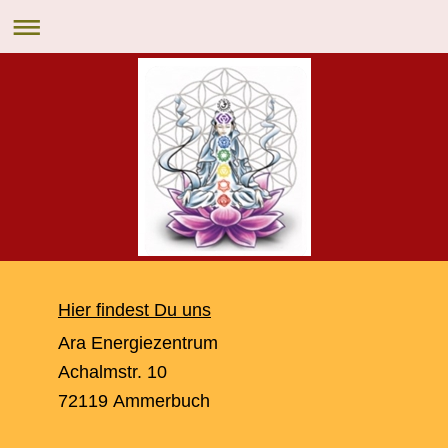
Hier findest Du uns
Ara Energiezentrum
Achalmstr.
10
72119
Ammerbuch