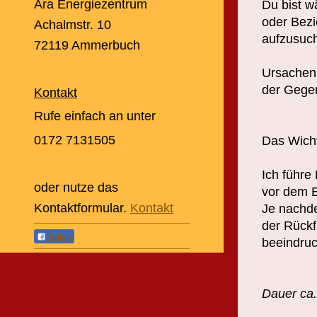
Ara Energiezentrum
Du bist w
oder Bezi
Achalmstr.
10
aufzusuch
72119
Ammerbuch
Ursachen 
der Gegen
Kontakt
Rufe einfach an unter
0172 7131505
Das Wicht
Ich führe
oder nutze das
vor dem E
Kontaktformular.
Kontakt
Je nachde
der Rückf
Teilen
beeindruck
Dauer ca.