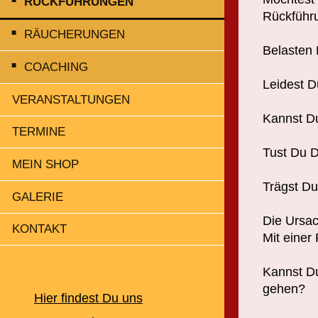
RÜCKFÜHRUNGEN
Rückführu
RÄUCHERUNGEN
Belasten 
COACHING
Leidest D
VERANSTALTUNGEN
Kannst Du
TERMINE
Tust Du D
MEIN SHOP
Trägst Du
GALERIE
Die Ursac
KONTAKT
Mit einer
Kannst Du
gehen?
Hier findest Du uns